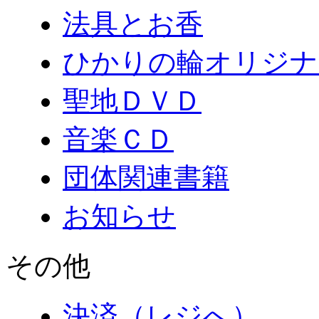
法具とお香
ひかりの輪オリジナ
聖地ＤＶＤ
音楽ＣＤ
団体関連書籍
お知らせ
その他
決済（レジへ）