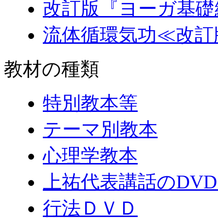
改訂版『ヨーガ基礎
流体循環気功≪改訂
教材の種類
特別教本等
テーマ別教本
心理学教本
上祐代表講話のDV
行法ＤＶＤ