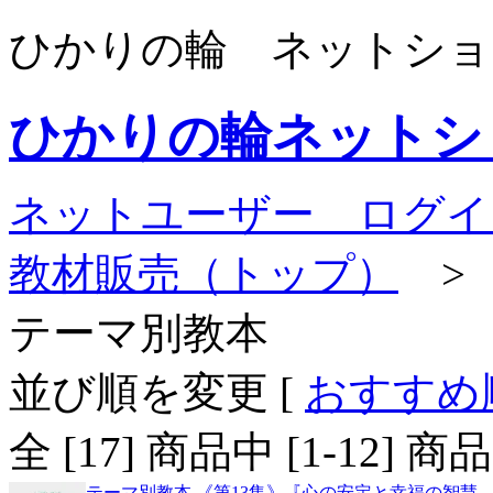
ひかりの輪 ネットショ
ひかりの輪ネットシ
ネットユーザー ログイ
教材販売（トップ）
テーマ別教本
並び順を変更
[
おすすめ
全 [
17
] 商品中 [
1
-
12
] 
テーマ別教本 《第13集》『心の安定と幸福の智慧