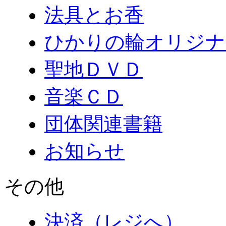
法具とお香
ひかりの輪オリジナ
聖地ＤＶＤ
音楽ＣＤ
団体関連書籍
お知らせ
その他
決済（レジへ）