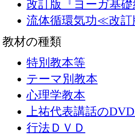
改訂版『ヨーガ基礎
流体循環気功≪改訂
教材の種類
特別教本等
テーマ別教本
心理学教本
上祐代表講話のDV
行法ＤＶＤ