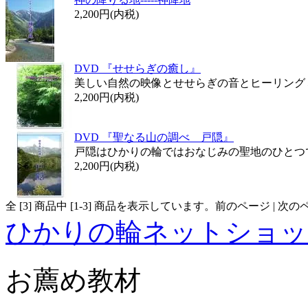
2,200円(内税)
DVD 『せせらぎの癒し』
美しい自然の映像とせせらぎの音とヒーリング
2,200円(内税)
DVD 『聖なる山の調べ 戸隠』
戸隠はひかりの輪ではおなじみの聖地のひとつ
2,200円(内税)
全 [
3
] 商品中 [
1
-
3
] 商品を表示しています。
前のページ | 次の
ひかりの輪ネットショッ
お薦め教材