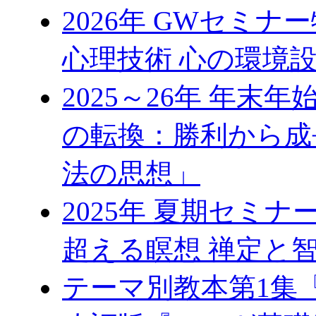
2026年 GWセミ
心理技術 心の環境
2025～26年 年
の転換：勝利から成
法の思想」
2025年 夏期セミ
超える瞑想 禅定と
テーマ別教本第1集