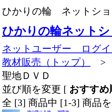
ひかりの輪 ネットショ
ひかりの輪ネットシ
ネットユーザー ログイ
教材販売（トップ）
聖地ＤＶＤ
並び順を変更
[
おすすめ
全 [
3
] 商品中 [
1
-
3
] 商品
神の降りる地-----神降地