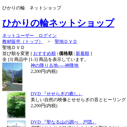
ひかりの輪 ネットショップ
ひかりの輪ネットショップ
ネットユーザー ログイン
教材販売（トップ）
>
聖地ＤＶＤ
聖地ＤＶＤ
並び順を変更
[
おすすめ順
|
価格順
|
新着順
]
全 [
3
] 商品中 [
1
-
3
] 商品を表示しています。
神の降りる地-----神降地
2,200円(内税)
DVD 『せせらぎの癒し』
美しい自然の映像とせせらぎの音とヒーリング
2,200円(内税)
DVD 『聖なる山の調べ 戸隠』