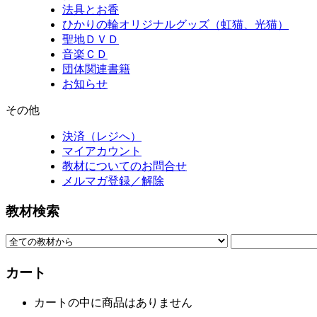
法具とお香
ひかりの輪オリジナルグッズ（虹猫、光猫）
聖地ＤＶＤ
音楽ＣＤ
団体関連書籍
お知らせ
その他
決済（レジへ）
マイアカウント
教材についてのお問合せ
メルマガ登録／解除
教材検索
カート
カートの中に商品はありません