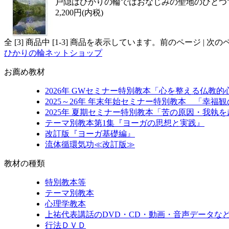
戸隠はひかりの輪ではおなじみの聖地のひとつ
2,200円(内税)
全 [
3
] 商品中 [
1
-
3
] 商品を表示しています。
前のページ | 次の
ひかりの輪ネットショップ
お薦め教材
2026年 GWセミナー特別教本「心を整える仏教的
2025～26年 年末年始セミナー特別教本 「幸
2025年 夏期セミナー特別教本「苦の原因・我執
テーマ別教本第1集『ヨーガの思想と実践』
改訂版『ヨーガ基礎編』
流体循環気功≪改訂版≫
教材の種類
特別教本等
テーマ別教本
心理学教本
上祐代表講話のDVD・CD・動画・音声データな
行法ＤＶＤ