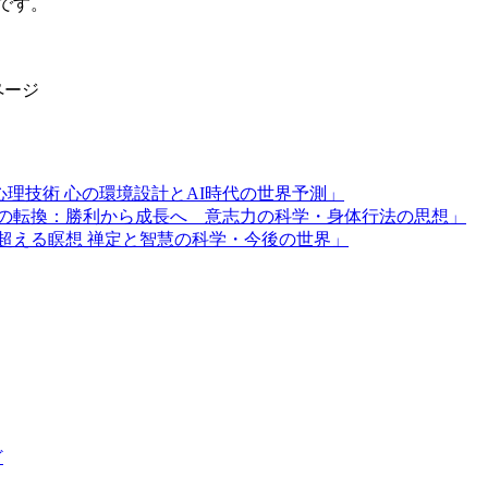
です。
ページ
心理技術 心の環境設計とAI時代の世界予測」
福観の転換：勝利から成長へ 意志力の科学・身体行法の思想」
を超える瞑想 禅定と智慧の科学・今後の世界」
ど