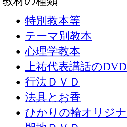
教材の種類
特別教本等
テーマ別教本
心理学教本
上祐代表講話のDV
行法ＤＶＤ
法具とお香
ひかりの輪オリジナ