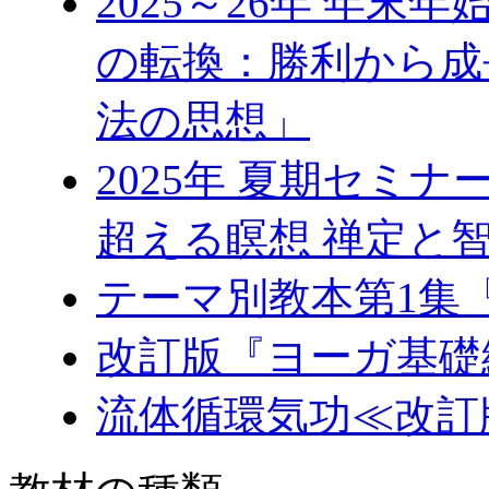
2025～26年 年
の転換：勝利から成
法の思想」
2025年 夏期セミ
超える瞑想 禅定と
テーマ別教本第1集
改訂版『ヨーガ基礎
流体循環気功≪改訂