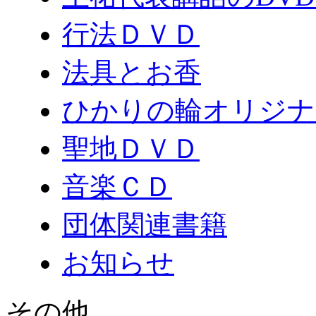
行法ＤＶＤ
法具とお香
ひかりの輪オリジナ
聖地ＤＶＤ
音楽ＣＤ
団体関連書籍
お知らせ
その他