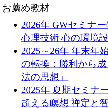
お薦め教材
2026年 GWセミ
心理技術 心の環境
2025～26年 年
の転換：勝利から成
法の思想」
2025年 夏期セミ
超える瞑想 禅定と