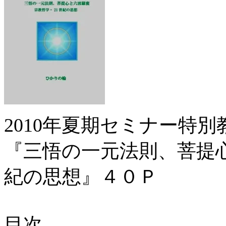
2010年夏期セミナー特
『三悟の一元法則、菩提心
紀の思想』４０Ｐ
目次