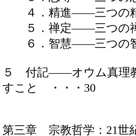
４．精進――三つの
５．禅定――三つの
６．智慧――三つの
５ 付記――オウム真理
すこと ・・・30
第三章 宗教哲学：21世