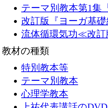
テーマ別教本第1集
改訂版『ヨーガ基礎
流体循環気功≪改訂
教材の種類
特別教本等
テーマ別教本
心理学教本
上祐代表講話のDV