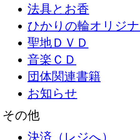
法具とお香
ひかりの輪オリジナ
聖地ＤＶＤ
音楽ＣＤ
団体関連書籍
お知らせ
その他
決済（レジへ）