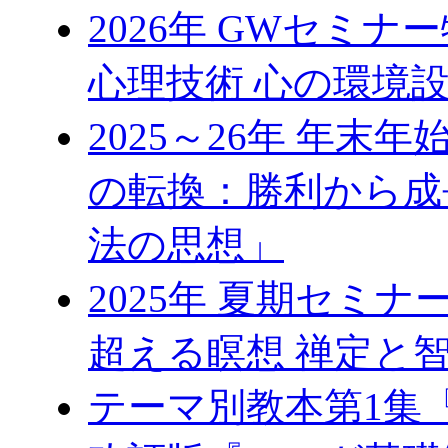
2026年 GWセミ
心理技術 心の環境
2025～26年 年
の転換：勝利から成
法の思想」
2025年 夏期セミ
超える瞑想 禅定と
テーマ別教本第1集