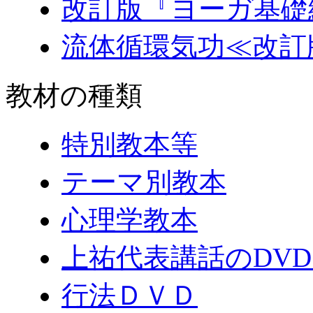
改訂版『ヨーガ基礎
流体循環気功≪改訂
教材の種類
特別教本等
テーマ別教本
心理学教本
上祐代表講話のDV
行法ＤＶＤ