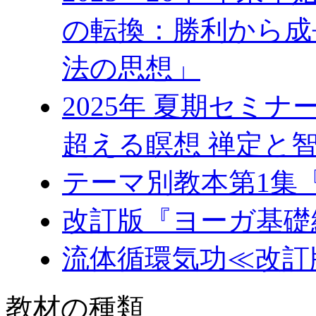
の転換：勝利から成
法の思想」
2025年 夏期セミ
超える瞑想 禅定と
テーマ別教本第1集
改訂版『ヨーガ基礎
流体循環気功≪改訂
教材の種類