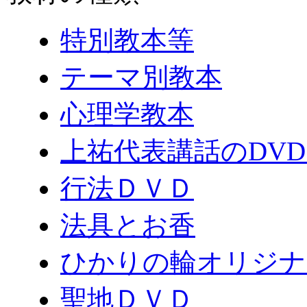
特別教本等
テーマ別教本
心理学教本
上祐代表講話のDV
行法ＤＶＤ
法具とお香
ひかりの輪オリジナ
聖地ＤＶＤ