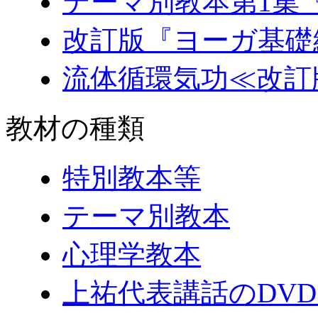
テーマ別教本第1集
改訂版『ヨーガ基礎
流体循環気功≪改訂
教材の種類
特別教本等
テーマ別教本
心理学教本
上祐代表講話のDV