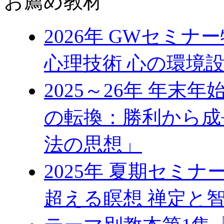
お薦め教材
2026年 GWセミ
心理技術 心の環境
2025～26年 年
の転換：勝利から成
法の思想」
2025年 夏期セミ
超える瞑想 禅定と