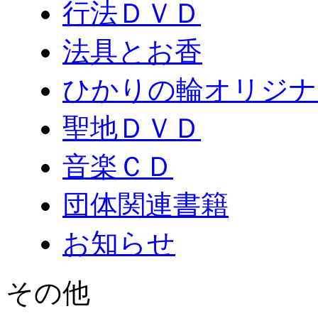
行法ＤＶＤ
法具とお香
ひかりの輪オリジナ
聖地ＤＶＤ
音楽ＣＤ
団体関連書籍
お知らせ
その他