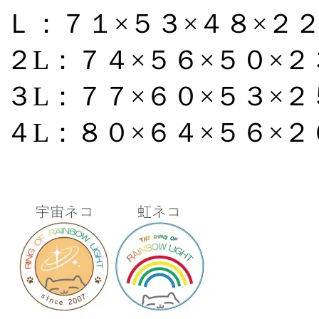
Ｌ：７１×５３×４８×２
２L：７４×５６×５０×２
３L：７７×６０×５３×２
４L：８０×６４×５６×２