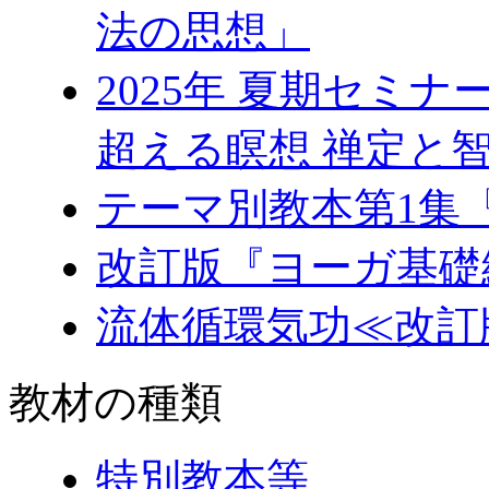
法の思想」
2025年 夏期セミ
超える瞑想 禅定と
テーマ別教本第1集
改訂版『ヨーガ基礎
流体循環気功≪改訂
教材の種類
特別教本等