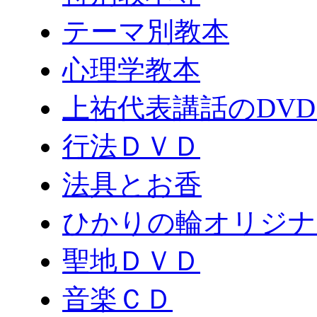
テーマ別教本
心理学教本
上祐代表講話のDV
行法ＤＶＤ
法具とお香
ひかりの輪オリジナ
聖地ＤＶＤ
音楽ＣＤ