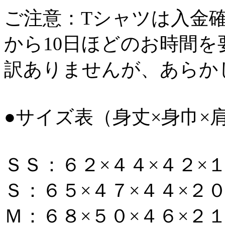
ご注意：Tシャツは入金
から10日ほどのお時間
訳ありませんが、あらか
●サイズ表（身丈×身巾×
ＳＳ：６２×４４×４２×
Ｓ：６５×４７×４４×２
Ｍ：６８×５０×４６×２