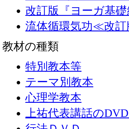
改訂版『ヨーガ基礎
流体循環気功≪改訂
教材の種類
特別教本等
テーマ別教本
心理学教本
上祐代表講話のDV
行法ＤＶＤ