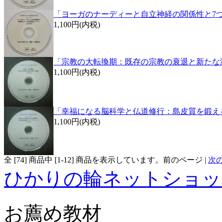
「ヨーガのナーディーと自立神経の関係性と7
1,100円(内税)
「宗教の大転換期：既存の宗教の衰退と新たな
1,100円(内税)
「幸福になる脳科学と仏道修行：島皮質を鍛え
1,100円(内税)
全 [
74
] 商品中 [
1
-
12
] 商品を表示しています。
前のページ |
次
ひかりの輪ネットショッ
お薦め教材